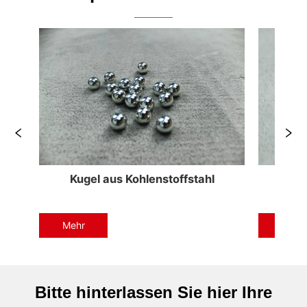
Kugel aus verzinktem Stahl
Golden 
Mehr
Mehr
Bitte hinterlassen Sie hier Ihre